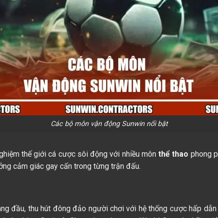
Các bộ môn vận động Sunwin nổi bật
nghiệm thế giới cá cược sôi động với nhiều môn
thể thao
phong p
ởng cảm giác gay cấn trong từng trận đấu.
ng đầu, thu hút đông đảo người chơi với hệ thống cược hấp dẫn 