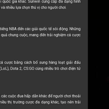
ải quốc gia khác. Sunwin cung cấp đa dạng hình
à nhiều lựa chọn thú vị cho người chơi.
 tiếng NBA đến các giải quốc tế sôi động. Những
t quả chung cuộc, mang đến trải nghiệm cá cược
á cược bằng cách bổ sung hàng loạt giải đấu
oL), Dota 2, CS:GO cùng nhiều trò chơi điện tử
 các cuộc đua hấp dẫn khác để người chơi thoải
iều thị trường cược đa dạng khác, tạo nên trải