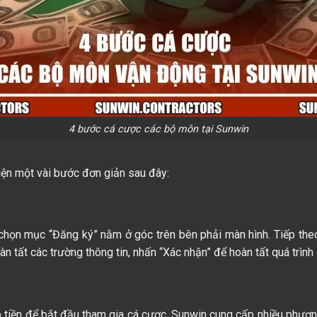
4 bước cá cược các bộ môn tại Sunwin
iện một vài bước đơn giản sau đây:
chọn mục “Đăng ký” nằm ở góc trên bên phải màn hình. Tiếp theo
àn tất các trường thông tin, nhấn “Xác nhận” để hoàn tất quá trình
p tiền để bắt đầu tham gia cá cược. Sunwin cung cấp nhiều phương 