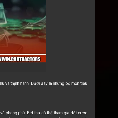
hú và thịnh hành. Dưới đây là những bộ môn tiêu
và phong phú. Bet thủ có thể tham gia đặt cược