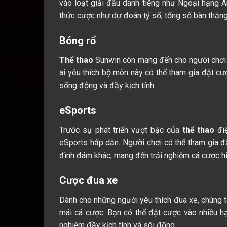
vào loạt giải đấu danh tiếng như Ngoại hạng A
thức cược như dự đoán tỷ số, tổng số bàn thắng,
Bóng rổ
Thể thao
Sunwin còn mang đến cho người chơi c
ai yêu thích bộ môn này có thể tham gia đặt c
sống động và đầy kịch tính.
eSports
Trước sự phát triển vượt bậc của
thể thao
điệ
eSports hấp dẫn. Người chơi có thể tham gia đ
đình đám khác, mang đến trải nghiệm cá cược hi
Cược đua xe
Dành cho những người yêu thích đua xe, chúng 
mái cá cược. Bạn có thể đặt cược vào nhiều hạ
nghiệm đầy kịch tính và sôi động.