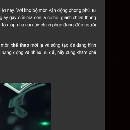
 hiện nay. Với kho bộ môn vận động phong phú, từ
iây gay cấn mà còn là cơ hội giành chiến thắng
ếu tố giúp nhà cái này chinh phục đông đảo người
g môn
thể thao
mới lạ và sáng tạo đa dạng hình
 năng động và nhiều ưu đãi, hãy cùng khám phá