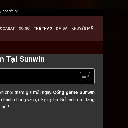
CCARAT
XỔ SỐ
THỂ THAO
ĐÁ GÀ
KHUYẾN MÃI
ơm Tại Sunwin
i chơi tham gia mỗi ngày.
Cổng game Sunwin
, nhanh chóng và cực kỳ uy tín. Nếu anh em đang
tiết!