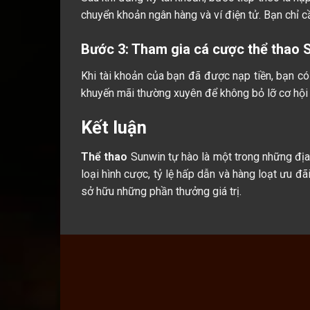
chuyển khoản ngân hàng và ví điện tử. Bạn chỉ c
Bước 3: Tham gia cá cược thể thao
Khi tài khoản của bạn đã được nạp tiền, bạn c
khuyến mãi thường xuyên để không bỏ lỡ cơ hội 
Kết luận
Thể thao
Sunwin tự hào là một trong những địa
loại hình cược, tỷ lệ hấp dẫn và hàng loạt ưu đ
sở hữu những phần thưởng giá trị.