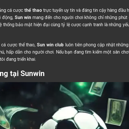
tảng cá cược
thể thao
trực tuyến uy tín và đáng tin cậy hàng đầu
i động,
Sun win
mang đến cho người chơi không chỉ những phút g
 hệ thống bảo mật hiện đại cùng tỷ lệ cược cạnh tranh là những y
 cá cược thể thao,
Sun win club
luôn tiên phong cập nhật nhữn
ú, hấp dẫn cho người chơi. Nếu bạn đang tìm kiếm một sân chơi
ôi đang triển khai.
ng tại Sunwin