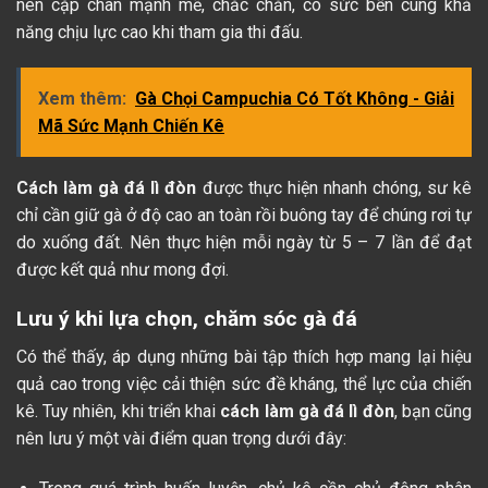
nên cặp chân mạnh mẽ, chắc chắn, có sức bền cùng khả
năng chịu lực cao khi tham gia thi đấu.
Xem thêm:
Gà Chọi Campuchia Có Tốt Không - Giải
Mã Sức Mạnh Chiến Kê
Cách làm gà đá lì đòn
được thực hiện nhanh chóng, sư kê
chỉ cần giữ gà ở độ cao an toàn rồi buông tay để chúng rơi tự
do xuống đất. Nên thực hiện mỗi ngày từ 5 – 7 lần để đạt
được kết quả như mong đợi.
Lưu ý khi lựa chọn, chăm sóc gà đá
Có thể thấy, áp dụng những bài tập thích hợp mang lại hiệu
quả cao trong việc cải thiện sức đề kháng, thể lực của chiến
kê. Tuy nhiên, khi triển khai
cách làm gà đá lì đòn
, bạn cũng
nên lưu ý một vài điểm quan trọng dưới đây: