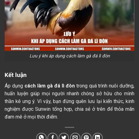
Lưu ý khi áp dụng cách làm gà đá lì đòn
Kết luận
Áp dụng
cách làm gà đá lì đòn
trong quá trình nuôi dưỡng,
huấn luyện giúp mọi người nhanh chóng sở hữu cho mình
thần kê ưng ý. Vì vậy, bạn đừng quên lưu lại kiến thức, kinh
nghiệm được Sunwin tổng hợp, chia sẻ ở trên để thỏa mãn
đam mê ở mọi thời điểm.