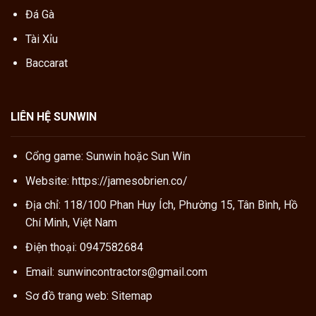
Đá Gà
Tài Xỉu
Baccarat
LIÊN HỆ SUNWIN
Cổng game: Sunwin hoặc Sun Win
Website:
https://jamesobrien.co/
Địa chỉ: 118/100 Phan Huy Ích, Phường 15, Tân Bình, Hồ
Chí Minh, Việt Nam
Điện thoại: 0947582684
Email:
sunwincontractors@gmail.com
Sơ đồ trang web:
Sitemap