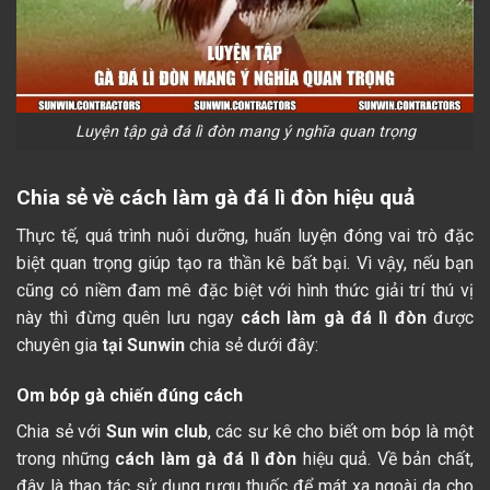
Luyện tập gà đá lì đòn mang ý nghĩa quan trọng
Chia sẻ về cách làm gà đá lì đòn hiệu quả
Thực tế, quá trình nuôi dưỡng, huấn luyện đóng vai trò đặc
biệt quan trọng giúp tạo ra thần kê bất bại. Vì vậy, nếu bạn
cũng có niềm đam mê đặc biệt với hình thức giải trí thú vị
này thì đừng quên lưu ngay
cách làm gà đá lì đòn
được
chuyên gia
tại Sunwin
chia sẻ dưới đây:
Om bóp gà chiến đúng cách
Chia sẻ với
Sun win club
, các sư kê cho biết om bóp là một
trong những
cách làm gà đá lì đòn
hiệu quả. Về bản chất,
đây là thao tác sử dụng rượu thuốc để mát xa ngoài da cho