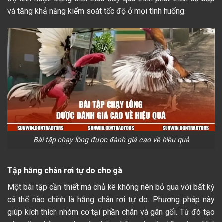
và tăng khả năng kiểm soát tốc độ ở mọi tình huống.
Bài tập chạy lồng được đánh giá cao về hiệu quả
Tập hẫng chân rơi tự do cho gà
Một bài tập cần thiết mà chủ kê không nên bỏ qua với bất kỳ
cá thể nào chính là hẫng chân rơi tự do. Phương pháp này
giúp kích thích nhóm cơ tại phần chân và gân gối. Từ đó tạo