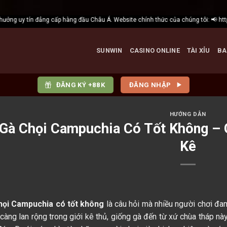
cấp hàng đầu Châu Á. Website chính thức của chúng tôi: 📢 https://jamesobrien
SUNWIN
CASINO ONLINE
TÀI XỈU
BA
ĐĂNG KÝ +88K
ĐĂNG NHẬP
HƯỚNG DẪN
Gà Chọi Campuchia Có Tốt Không – 
Kê
họi Campuchia có tốt không
là câu hỏi mà nhiều người chơi đam
càng lan rộng trong giới kê thủ, giống gà đến từ xứ chùa tháp nà