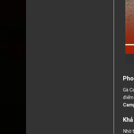
Pho
Gà Ca
điểm
Camp
Khả
Nhờ t