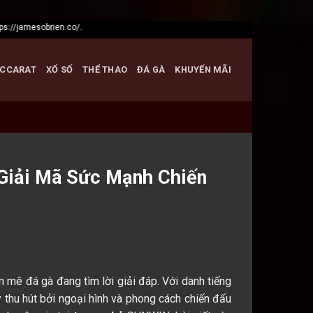
.co/.
CCARAT
XỔ SỐ
THỂ THAO
ĐÁ GÀ
KHUYẾN MÃI
Giải Mã Sức Mạnh Chiến
 mê đá gà đang tìm lời giải đáp. Với danh tiếng
y thu hút bởi ngoại hình và phong cách chiến đấu