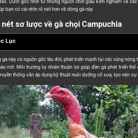
áo. Dưới góc nhìn từ những người chơi giàu kinh nghiệm và các
úp bạn có cái nhìn rõ nét hơn về dòng gà này.
 nét sơ lược về gà chọi Campuchia
c Lục
 gà này có nguồn gốc lâu đời, phát triển mạnh tại các vùng nông
àu mỡ. Môi trường tự nhiên thuận lợi giúp đàn gà phát triển thể
truyền thống vẫn áp dụng kỹ thuật nuôi dưỡng cổ xưa, tạo nên sự 