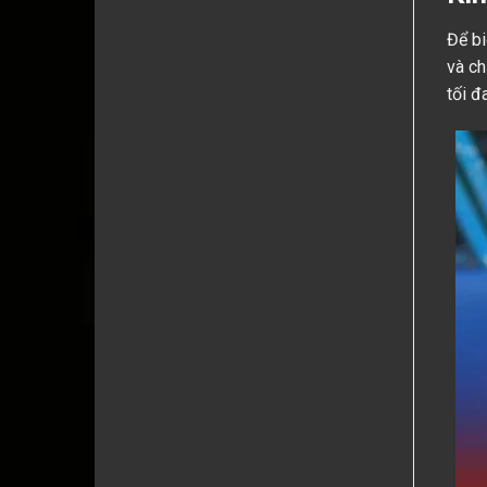
Để bi
và c
tối đ