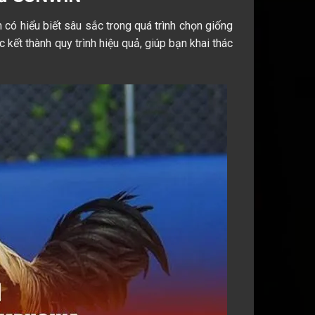
 có hiểu biết sâu sắc trong quá trình chọn giống
kết thành quy trình hiệu quả, giúp bạn khai thác