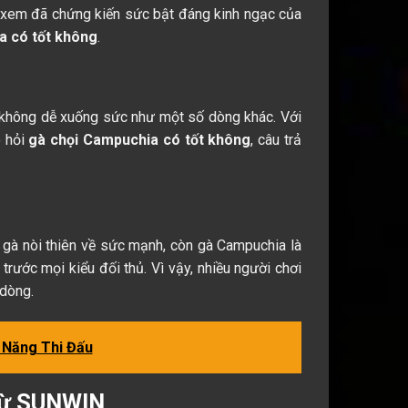
i xem đã chứng kiến sức bật đáng kinh ngạc của
a có tốt không
.
, không dễ xuống sức như một số dòng khác. Với
ó hỏi
gà chọi Campuchia có tốt không
, câu trả
, gà nòi thiên về sức mạnh, còn gà Campuchia là
 trước mọi kiểu đối thủ. Vì vậy, nhiều người chơi
 dòng.
 Năng Thi Đấu
từ SUNWIN